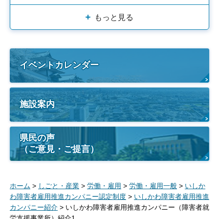
もっと見る
イベントカレンダー
施設案内
県民の声
（ご意見・ご提言）
ホーム
>
しごと・産業
>
労働・雇用
>
労働・雇用一般
>
いしか
わ障害者雇用推進カンパニー認定制度
>
いしかわ障害者雇用推進
カンパニー紹介
> いしかわ障害者雇用推進カンパニー（障害者就
労支援事業所）紹介1