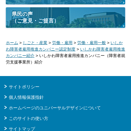
県民の声
（ご意見・ご提言）
ホーム
>
しごと・産業
>
労働・雇用
>
労働・雇用一般
>
いしか
わ障害者雇用推進カンパニー認定制度
>
いしかわ障害者雇用推進
カンパニー紹介
> いしかわ障害者雇用推進カンパニー（障害者就
労支援事業所）紹介
サイトポリシー
個人情報保護指針
ホームページのユニバーサルデザインについて
このサイトの使い方
サイトマップ