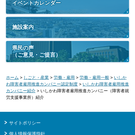
イベントカレンダー
施設案内
県民の声
（ご意見・ご提言）
ホーム
>
しごと・産業
>
労働・雇用
>
労働・雇用一般
>
いしか
わ障害者雇用推進カンパニー認定制度
>
いしかわ障害者雇用推進
カンパニー紹介
> いしかわ障害者雇用推進カンパニー（障害者就
労支援事業所）紹介
サイトポリシー
個人情報保護指針