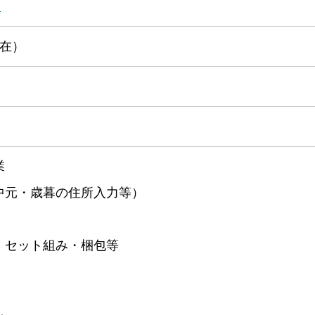
）
現在）
業
中元・歳暮の住所入力等）
・セット組み・梱包等