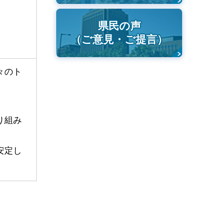
県民の声
（ご意見・ご提言）
々のト
り組み
。
安定し