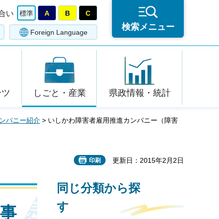
合い
標準
A
B
C
検索メニュー
Foreign Language
ーツ
しごと・産業
県政情報・統計
ンパニー紹介
> いしかわ障害者雇用推進カンパニー（障害
更新日：2015年2月2日
印刷
同じ分類から探
す
事