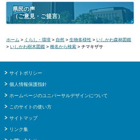
県民の声
（ご意見・ご提言）
ホーム
>
くらし・環境
>
自然
>
生物多様性
>
いしかわ森林図鑑
>
いしかわ樹木図鑑
>
種名から検索
> チマキザサ
サイトポリシー
個人情報保護指針
ホームページのユニバーサルデザインについて
このサイトの使い方
サイトマップ
リンク集