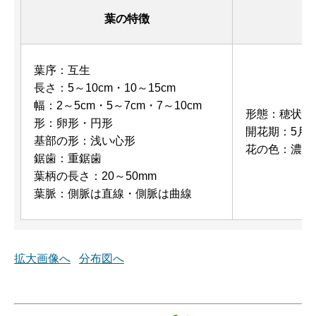
葉の特徴
葉序：互生
長さ：5～10cm・10～15cm
幅：2～5cm・5～7cm・7～10cm
形態：穂状の
形：卵形・円形
開花期：5月・
基部の形：浅い心形
花の色：濃褐
鋸歯：重鋸歯
葉柄の長さ：20～50mm
葉脈：側脈は直線・側脈は曲線
拡大画像へ
分布図へ