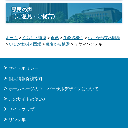
県民の声
（ご意見・ご提言）
ホーム
>
くらし・環境
>
自然
>
生物多様性
>
いしかわ森林図鑑
>
いしかわ樹木図鑑
>
種名から検索
> ミヤマハンノキ
サイトポリシー
個人情報保護指針
ホームページのユニバーサルデザインについて
このサイトの使い方
サイトマップ
リンク集