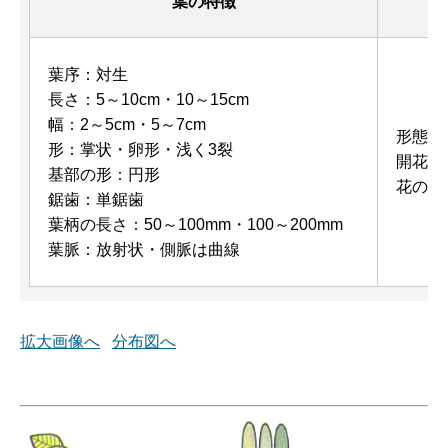
葉の特徴
葉序：対生
長さ：5～10cm・10～15cm
幅：2～5cm・5～7cm
形態：
形：掌状・卵形・浅く3裂
開花期
基部の形：円形
花の色
鋸歯：単鋸歯
葉柄の長さ：50～100mm・100～200mm
葉脈：放射状・側脈は曲線
拡大画像へ
分布図へ