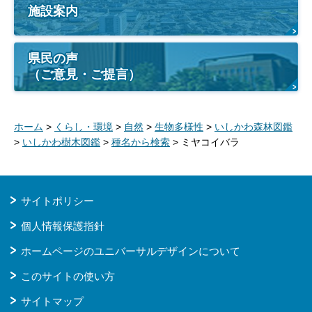
施設案内
県民の声
（ご意見・ご提言）
ホーム
>
くらし・環境
>
自然
>
生物多様性
>
いしかわ森林図鑑
>
いしかわ樹木図鑑
>
種名から検索
> ミヤコイバラ
サイトポリシー
個人情報保護指針
ホームページのユニバーサルデザインについて
このサイトの使い方
サイトマップ