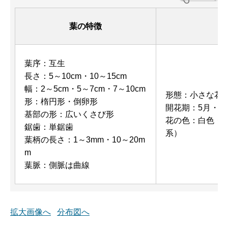
葉の特徴
葉序：互生
長さ：5～10cm・10～15cm
幅：2～5cm・5～7cm・7～10cm
形態：小さな花
形：楕円形・倒卵形
開花期：5月・6
基部の形：広いくさび形
花の色：白色・
鋸歯：単鋸歯
系）
葉柄の長さ：1～3mm・10～20m
m
葉脈：側脈は曲線
拡大画像へ
分布図へ