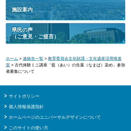
施設案内
県民の声
（ご意見・ご提言）
ホーム
>
連絡先一覧
>
教育委員会文化財課・文化遺産活用推進
室
> 古代体験ミニ講座「藍（あい）の生葉（なまば）染め」参加
者募集について
サイトポリシー
個人情報保護指針
ホームページのユニバーサルデザインについて
このサイトの使い方