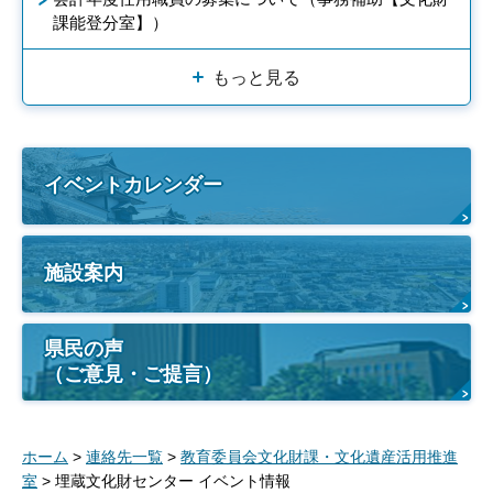
課能登分室】）
もっと見る
イベントカレンダー
施設案内
県民の声
（ご意見・ご提言）
ホーム
>
連絡先一覧
>
教育委員会文化財課・文化遺産活用推進
室
> 埋蔵文化財センター イベント情報