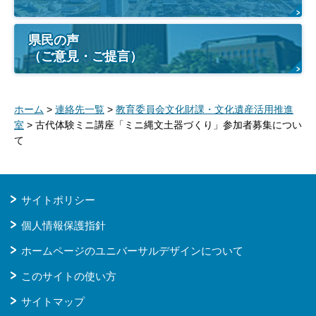
県民の声
（ご意見・ご提言）
ホーム
>
連絡先一覧
>
教育委員会文化財課・文化遺産活用推進
室
> 古代体験ミニ講座「ミニ縄文土器づくり」参加者募集につい
て
サイトポリシー
個人情報保護指針
ホームページのユニバーサルデザインについて
このサイトの使い方
サイトマップ