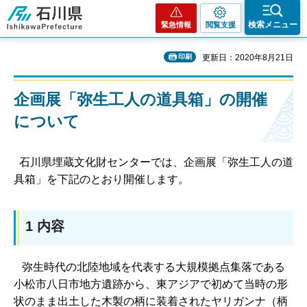
石川県
検索メニュー
緊急情報
閲覧支援
印刷
更新日：2020年8月21日
企画展「弥生工人の道具箱」の開催
について
石川県埋蔵文化財センターでは、企画展「弥生工人の道
具箱」を下記のとおり開催します。
1 内容
弥生時代の北陸地域を代表する大規模拠点集落である
小松市八日市地方遺跡から、東アジアで初めて当時の形
状のまま出土した木製の柄に装着されたヤリガンナ（柄