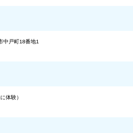
中戸町18番地1
緒に体験）