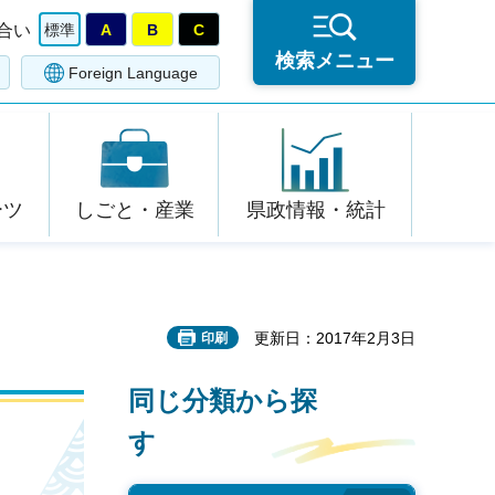
合い
標準
A
B
C
検索メニュー
Foreign Language
ーツ
しごと・産業
県政情報・統計
更新日：2017年2月3日
印刷
同じ分類から探
す