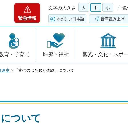
文字の大きさ
大
中
小
色
緊急情報
やさしい日本語
音声読み上げ
教育・子育て
医療・福祉
観光・文化・スポ
推進室
> 「古代のはたおり体験」について
」について