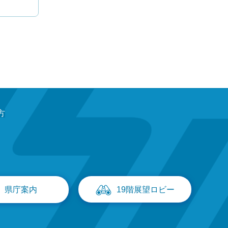
方
県庁案内
19階展望ロビー