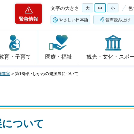
文字の大きさ
大
中
小
色
緊急情報
やさしい日本語
音声読み上げ
教育・子育て
医療・福祉
観光・文化・スポ
推進室
> 第16回いしかわの発掘展について
展について