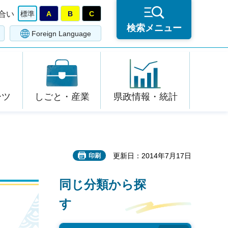
合い
標準
A
B
C
検索メニュー
Foreign Language
ーツ
しごと・産業
県政情報・統計
更新日：2014年7月17日
印刷
同じ分類から探
す