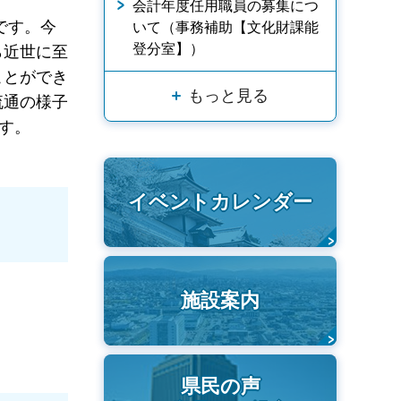
会計年度任用職員の募集につ
です。今
いて（事務補助【文化財課能
登分室】）
ら近世に至
ことができ
もっと見る
流通の様子
す。
イベントカレンダー
施設案内
県民の声