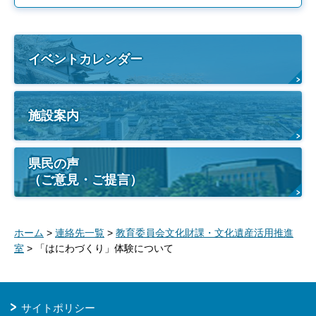
イベントカレンダー
施設案内
県民の声
（ご意見・ご提言）
ホーム
>
連絡先一覧
>
教育委員会文化財課・文化遺産活用推進
室
> 「はにわづくり」体験について
サイトポリシー