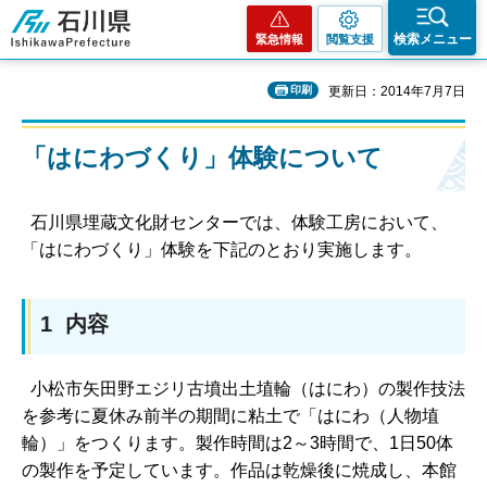
石川県
検索メニュー
緊急情報
閲覧支援
印刷
更新日：2014年7月7日
「はにわづくり」体験について
石川県埋蔵文化財センターでは、体験工房において、
「はにわづくり」体験を下記のとおり実施します。
1 内容
小松市矢田野エジリ古墳出土埴輪（はにわ）の製作技法
を参考に夏休み前半の期間に粘土で「はにわ（人物埴
輪）」をつくります。製作時間は2～3時間で、1日50体
の製作を予定しています。作品は乾燥後に焼成し、本館