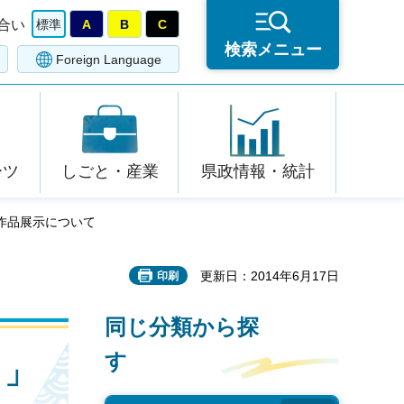
合い
標準
A
B
C
検索メニュー
Foreign Language
ーツ
しごと・産業
県政情報・統計
作品展示について
更新日：2014年6月17日
印刷
同じ分類から探
す
り」