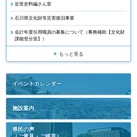
近世史料編さん室
石川県文化財等災害復旧事業
会計年度任用職員の募集について（事務補助【文化財
課能登分室】）
もっと見る
イベントカレンダー
施設案内
県民の声
（ご意見・ご提言）