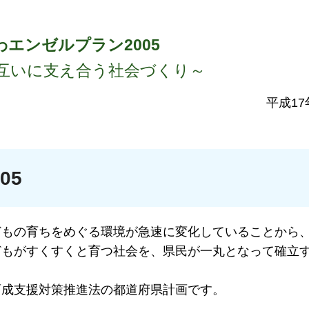
わエンゼルプラン2005
互いに支え合う社会づくり～
平成17
05
どもの育ちをめぐる環境が急速に変化していることから
どもがすくすくと育つ社会を、県民が一丸となって確立
育成支援対策推進法の都道府県計画です。