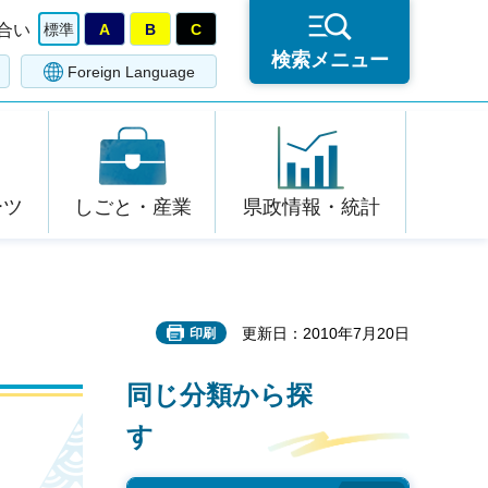
合い
標準
A
B
C
検索メニュー
Foreign Language
ーツ
しごと・産業
県政情報・統計
更新日：2010年7月20日
印刷
同じ分類から探
す