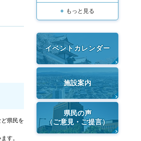
もっと見る
イベントカレンダー
施設案内
県民の声
など県民を
（ご意見・ご提言）
います。