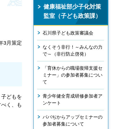
健康福祉部少子化対策
監室（子ども政策課）
石川県子ども政策審議会
年3月策定
なくそう非行！～みんなの力
で～（非行防止啓発）
「育休からの職場復帰支援セ
ミナー」の参加者募集につい
て
青少年健全育成研修参加者ア
、子どもを
ンケート
すべく、も
パパぢからアップセミナーの
参加者募集について