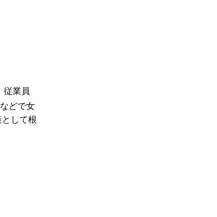
。従業員
グなどで女
策として根