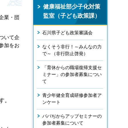
健康福祉部少子化対策
監室（子ども政策課）
企業・団
石川県子ども政策審議会
ついて企
参加をお
なくそう非行！～みんなの力
で～（非行防止啓発）
「育休からの職場復帰支援セ
ミナー」の参加者募集につい
て
青少年健全育成研修参加者ア
す。
ンケート
パパぢからアップセミナーの
参加者募集について