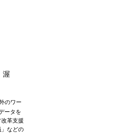
 渥
内外のワー
務データを
方改革支援
議」などの