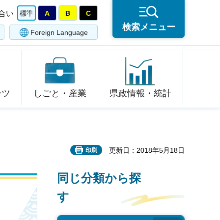
合い
標準
A
B
C
検索メニュー
Foreign Language
ーツ
しごと・産業
県政情報・統計
更新日：2018年5月18日
印刷
同じ分類から探
す