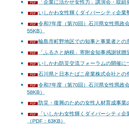
「企業に活かせ女性力」講演会・取組発表
いしかわ女性輝くダイバーシティ企業塾の
令和7年度（第70回）石川県女性県政会
55KB）
輪島市町野地区での知事と事業者との意見
「ふるさと納税」寄附金知事感謝状贈呈式
いしかわ防災交流フォーラムの開催につい
石川県と日本たばこ産業株式会社との包括
令和7年度（第70回）石川県女性県政会
58KB）
防災・復興のための女性人材育成事業の実
「いしかわ女性輝くダイバーシティ企業
（PDF：63KB）