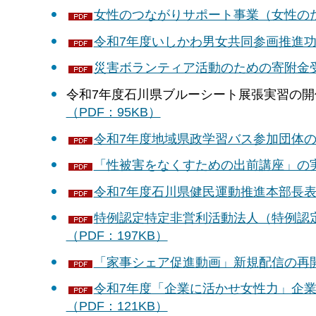
女性のつながりサポート事業（女性のため
令和7年度いしかわ男女共同参画推進功労
災害ボランティア活動のための寄附金受納
令和7年度石川県ブルーシート展張実習の開
（PDF：95KB）
令和7年度地域県政学習バス参加団体の募集
「性被害をなくすための出前講座」の実施に
令和7年度石川県健民運動推進本部長表彰
特例認定特定非営利活動法人（特例認定
（PDF：197KB）
「家事シェア促進動画」新規配信の再開に
令和7年度「企業に活かせ女性力」企業
（PDF：121KB）