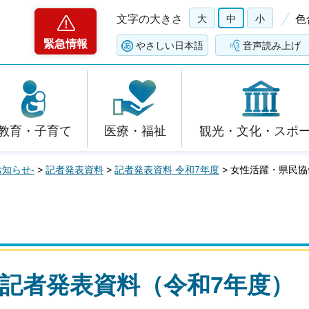
文字の大きさ
大
中
小
色
緊急情報
やさしい日本語
音声読み上げ
教育・子育て
医療・福祉
観光・文化・スポ
お知らせ-
>
記者発表資料
>
記者発表資料 令和7年度
> 女性活躍・県民
記者発表資料（令和7年度）