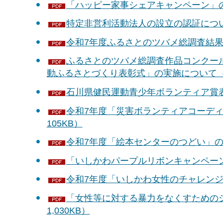
「ハッピー家事シェアキャンペーン」の実
特定非営利活動法人の設立の認証について
令和7年度ふるさとのツバメ総調査結果に
ふるさとのツバメ総調査作品コンクー
動ふるさとづくり表彰式」の実施について（11
石川県健民運動青少年ボランティア賞表彰
令和7年度「災害ボランティアコーディネ
105KB）
令和7年度「絵本センターのつどい」の開
「いしかわパープルリボンキャンペーン20
令和7年度「いしかわ女性のチャレンジ賞
「女性等に対する暴力をなくすためのシ
1,030KB）