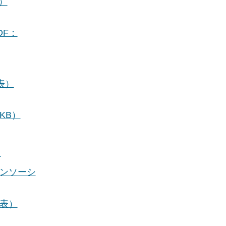
）
DF：
発表）
KB）
）
ンソーシ
発表）