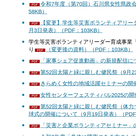
令和7年度（第70回）石川県女性県政会
58KB）
【変更】学生等災害ボランティアリー
月3日発表）（PDF：103KB）
学生等災害ボランティアリーダー育成事業「
り
（変更後の資料）（PDF：103KB）
「家事シェア促進動画」の新規配信につい
第52回太陽と緑に親しむ健民祭（9月23
きらめく女性の地域活躍セミナーの開催に
女性センターフェスティバル2025の開催
第52回太陽と緑に親しむ健民祭（体
球式の開催について（9月19日発表）（PDF：
「災害と企業ボランティアセミナー」の開