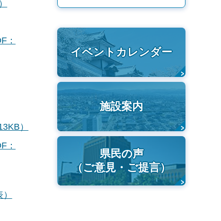
）
F：
イベントカレンダー
施設案内
3KB）
F：
県民の声
（ご意見・ご提言）
表）