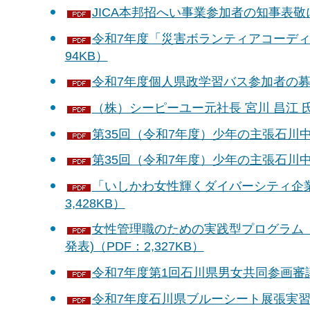
JICA本邦招へい事業参加者の知事表敬に
令和7年度「災害ボランティアコーディ
94KB）
令和7年度個人県政学習バス参加者の募集
（株）シーピーユー元社長 宮川 昌江 氏
第35回（令和7年度）少年の主張石川中
第35回（令和7年度）少年の主張石川中
「いしかわ女性輝くダイバーシティ企業塾
3,428KB）
女性管理職のための実践型プログラム「Wome
発表)（PDF：2,327KB）
令和7年度第1回石川県男女共同参画審議
令和7年度石川県ブルーシート展張実習の