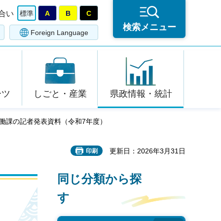
合い
標準
A
B
C
検索メニュー
Foreign Language
ーツ
しごと・産業
県政情報・統計
協働課の記者発表資料（令和7年度）
更新日：2026年3月31日
印刷
同じ分類から探
す