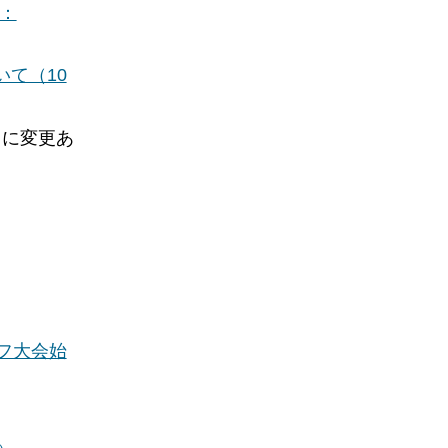
：
て（10
日に変更あ
フ大会始