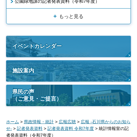
公園緑地課の記者発表資料（令和7年度）
もっと見る
イベントカレンダー
施設案内
県民の声
（ご意見・ご提言）
ホーム
>
県政情報・統計
>
広報広聴
>
広報 -石川県からのお知ら
せ-
>
記者発表資料
>
記者発表資料 令和7年度
> 統計情報室の記
者発表資料（令和7年度）