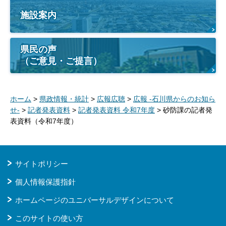
施設案内
県民の声
（ご意見・ご提言）
ホーム
>
県政情報・統計
>
広報広聴
>
広報 -石川県からのお知ら
せ-
>
記者発表資料
>
記者発表資料 令和7年度
> 砂防課の記者発
表資料（令和7年度）
サイトポリシー
個人情報保護指針
ホームページのユニバーサルデザインについて
このサイトの使い方