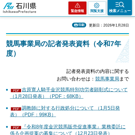
石川県
検索メニュー
緊急情報
閲覧支援
印刷
更新日：2026年1月28日
競馬事業局の記者発表資料（令和7年
度）
記者発表資料の内容に関する
お問い合わせは：
競馬事業局
まで
吉原寛人騎手金沢競馬特別功労者顕彰式について
（1月28日発表）（PDF：68KB）
調教師に対する行政処分について （1月5日発
表）（PDF：99KB）
『令和8年度金沢競馬販売促進事業』業務委託に
係る企画提案の募集について（12月23日発表）