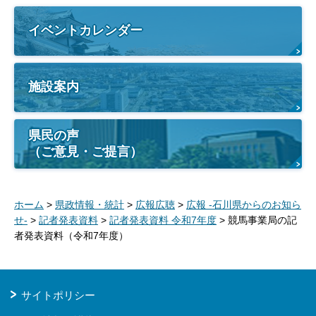
イベントカレンダー
施設案内
県民の声
（ご意見・ご提言）
ホーム
>
県政情報・統計
>
広報広聴
>
広報 -石川県からのお知ら
せ-
>
記者発表資料
>
記者発表資料 令和7年度
> 競馬事業局の記
者発表資料（令和7年度）
サイトポリシー