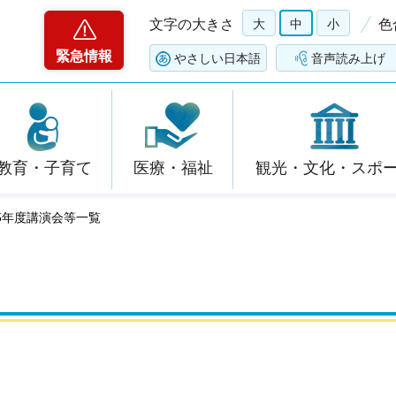
文字の大きさ
大
中
小
色
緊急情報
やさしい日本語
音声読み上げ
教育・子育て
医療・福祉
観光・文化・スポ
和5年度講演会等一覧