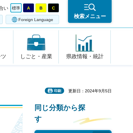
合い
標準
A
B
C
検索メニュー
Foreign Language
ーツ
しごと・産業
県政情報・統計
更新日：2024年9月5日
印刷
同じ分類から探
す