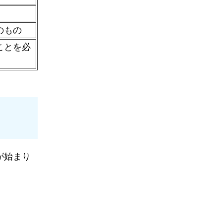
のもの
ことを必
が始まり