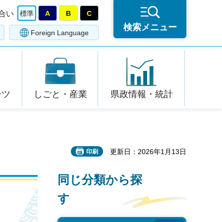
合い
標準
A
B
C
検索メニュー
Foreign Language
ーツ
しごと・産業
県政情報・統計
更新日：2026年1月13日
印刷
同じ分類から探
す