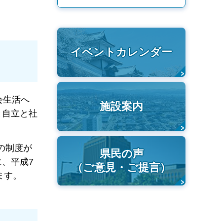
イベントカレンダー
会生活へ
施設案内
と自立と社
の制度が
県民の声
、平成7
（ご意見・ご提言）
ます。