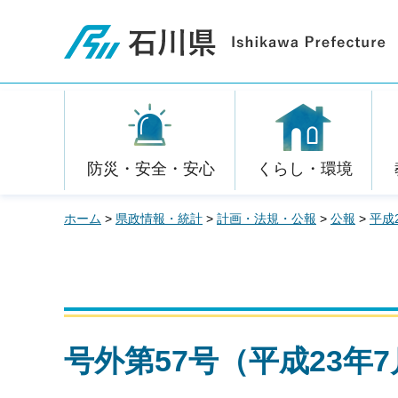
石川県
防災・安全・安心
くらし・環境
ホーム
>
県政情報・統計
>
計画・法規・公報
>
公報
>
平成
号外第57号（平成23年7