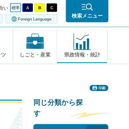
合い
標準
A
B
C
検索メニュー
Foreign Language
ーツ
しごと・産業
県政情報・統計
印刷
同じ分類から探
す