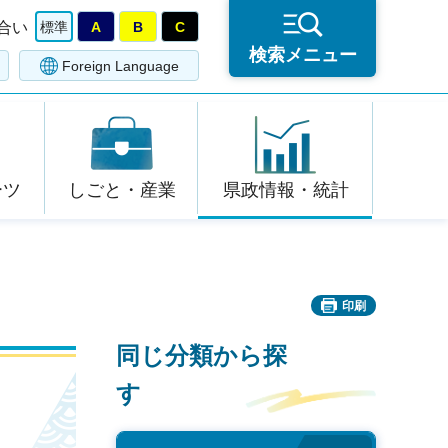
合い
標準
A
B
C
検索メニュー
Foreign Language
ーツ
しごと・産業
県政情報・統計
印刷
同じ分類から探
す