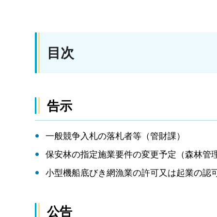
目次
告示
一般競争入札の落札者等（管財課）
保安林の指定施業要件の変更予定（森林管
小型機船底びき網漁業の許可又は起業の認
公告