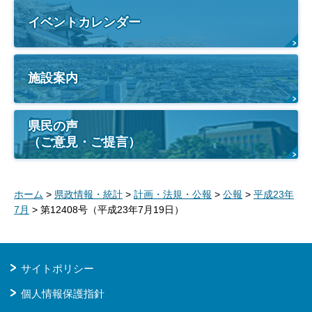
イベントカレンダー
施設案内
県民の声
（ご意見・ご提言）
ホーム
>
県政情報・統計
>
計画・法規・公報
>
公報
>
平成23年
7月
> 第12408号（平成23年7月19日）
サイトポリシー
個人情報保護指針