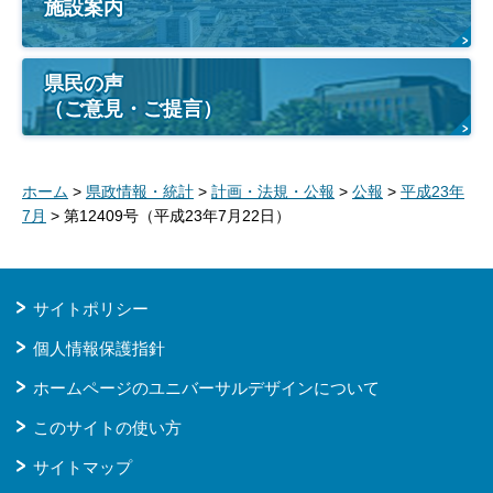
施設案内
県民の声
（ご意見・ご提言）
ホーム
>
県政情報・統計
>
計画・法規・公報
>
公報
>
平成23年
7月
> 第12409号（平成23年7月22日）
サイトポリシー
個人情報保護指針
ホームページのユニバーサルデザインについて
このサイトの使い方
サイトマップ