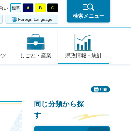
合い
標準
A
B
C
検索メニュー
Foreign Language
ーツ
しごと・産業
県政情報・統計
印刷
同じ分類から探
す