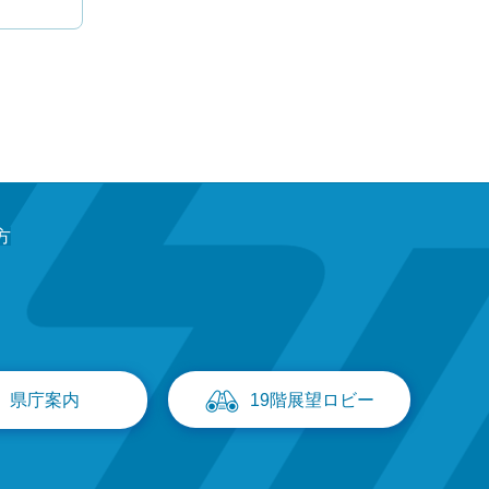
方
県庁案内
19階展望ロビー