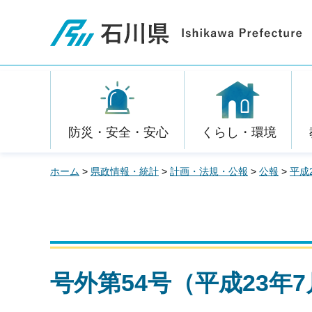
石川県
防災・安全・安心
くらし・環境
ホーム
>
県政情報・統計
>
計画・法規・公報
>
公報
>
平成
号外第54号（平成23年7