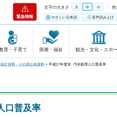
文字の大きさ
大
中
小
色
緊急情報
やさしい日本語
音声読み上げ
教育・子育て
医療・福祉
観光・文化・スポ
>
統計資料・その他公表資料
> 平成17年度末 汚水処理人口普及率
人口普及率