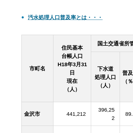
汚水処理人口普及率とは・・・
国土交通省所
住民基本
台帳人口
H18年3月31
市町名
下水道
日
普及
処理人口
現在
（％
（人）
（人）
396,25
金沢市
441,212
89
2