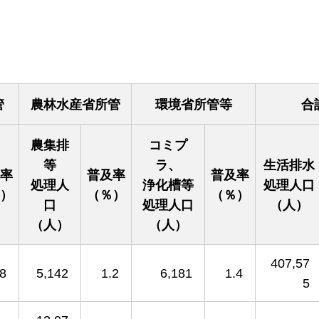
管
農林水産省所管
環境省所管等
合
農集排
コミプ
等
ラ、
生活排水
率
普及率
普及率
処理人
浄化槽等
処理人口
）
（％）
（％）
口
処理人口
（人）
（人）
（人）
407,57
.8
5,142
1.2
6,181
1.4
5