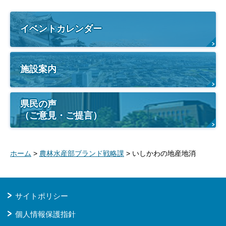
イベントカレンダー
施設案内
県民の声
（ご意見・ご提言）
ホーム
>
農林水産部ブランド戦略課
> いしかわの地産地消
サイトポリシー
個人情報保護指針