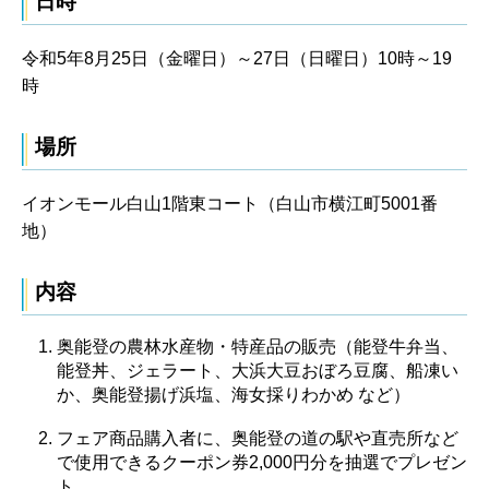
日時
令和5年8月25日（金曜日）～27日（日曜日）10時～19
時
場所
イオンモール白山1階東コート（白山市横江町5001番
地）
内容
奥能登の農林水産物・特産品の販売（能登牛弁当、
能登丼、ジェラート、大浜大豆おぼろ豆腐、船凍い
か、奥能登揚げ浜塩、海女採りわかめ など）
フェア商品購入者に、奥能登の道の駅や直売所など
で使用できるクーポン券2,000円分を抽選でプレゼン
ト