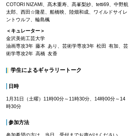
COTORI NIZAMI、髙木重寿、髙峯梨紗、tetti69、中野航
太郎、西田☆隆星、船橋映、陸畑和成、ワイルドサイレ
ントウルフ、輪島楓
＜キュレーター＞
金沢美術工芸大学
油画専攻3年 藤本 あり、芸術学専攻3年 松田 有加、芸
術学専攻2年 高橋 友香
学生によるギャラリートーク
日時
1月31日（土曜）11時00分～11時30分、14時00分～14
時30分
参加方法
参加希望の方は、当日、受付までお声がけください。