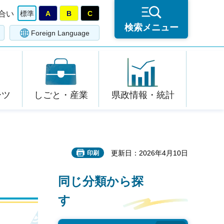
合い
標準
A
B
C
検索メニュー
Foreign Language
ーツ
しごと・産業
県政情報・統計
更新日：2026年4月10日
印刷
同じ分類から探
す