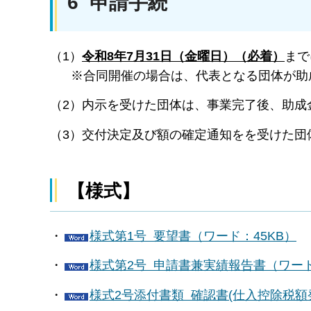
6 申請手続
（1）
令和8年7月31日（金曜日）（必着）
まで
※合同開催の場合は、代表となる団体が助
（2）内示を受けた団体は、事業完了後、助成
（3）交付決定及び額の確定通知をを受けた団
【様式】
・
様式第1号 要望書（ワード：45KB）
・
様式第2号 申請書兼実績報告書（ワード
・
様式2号添付書類 確認書(仕入控除税額