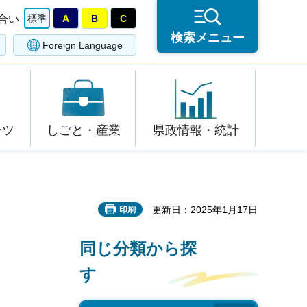
合い
標準
A
B
C
検索メニュー
Foreign Language
ーツ
しごと・産業
県政情報・統計
更新日：2025年1月17日
印刷
同じ分類から探
す