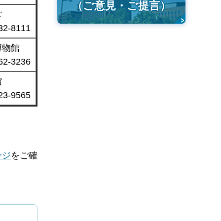
（ご意見・ご提言）
堂
2-8111
博物館
2-3236
館
3-9565
ージ
をご確