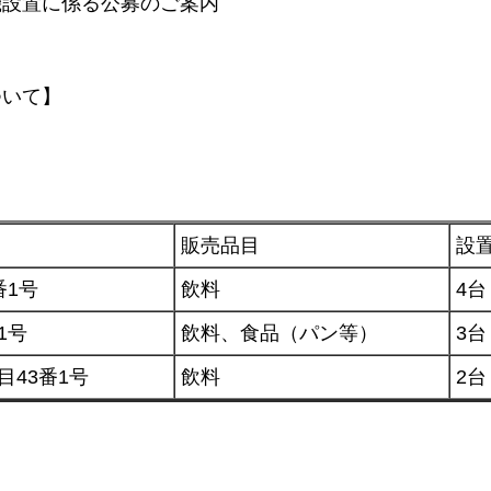
機設置に係る公募のご案内
ついて】
販売品目
設
番1号
飲料
4台
1号
飲料、食品（パン等）
3台
目43番1号
飲料
2台