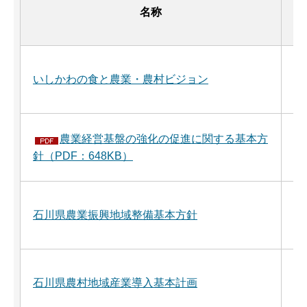
名称
平
いしかわの食と農業・農村ビジョン
年
農業経営基盤の強化の促進に関する基本方
平
針（PDF：648KB）
年
令
石川県農業振興地域整備基本方針
年
平
石川県農村地域産業導入基本計画
年