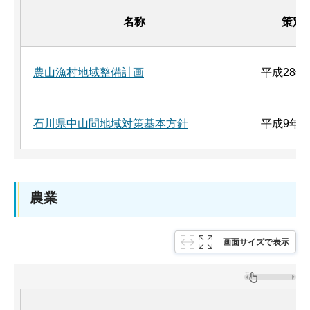
名称
策定
農山漁村地域整備計画
平成28年
石川県中山間地域対策基本方針
平成9年7
農業
画面サイズで表示