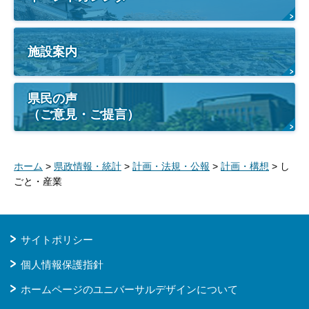
施設案内
県民の声
（ご意見・ご提言）
ホーム
>
県政情報・統計
>
計画・法規・公報
>
計画・構想
> し
ごと・産業
サイトポリシー
個人情報保護指針
ホームページのユニバーサルデザインについて