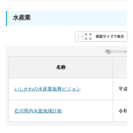
水産業
画面サイズで表示
名称
いしかわの水産業振興ビジョン
平成2
石川県内水面漁場計画
令和4