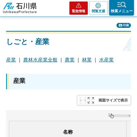
石川県
検索メニュー
緊急情報
閲覧支援
印刷
しごと・産業
産業
｜
農林水産業全般
｜
農業
｜
林業
｜
水産業
産業
画面サイズで表示
名称