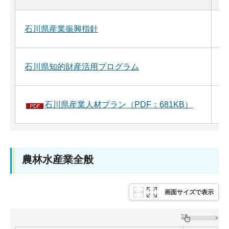
石川県産業振興指針
令
石川県知的財産活用プログラム
平
石川県産業人材プラン（PDF：681KB）
平
農林水産業全般
画面サイズで表示