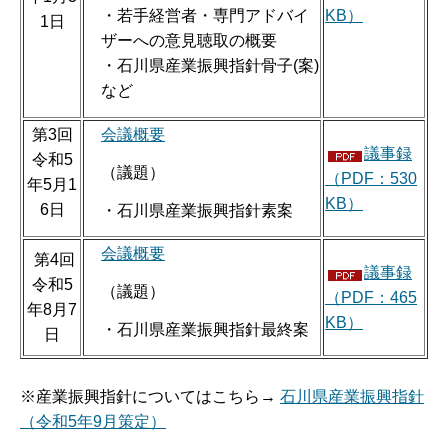
・若手経営者・専門アドバイ
KB）
1日
ザーへの意見聴取の概要
・石川県産業振興指針骨子(案)
など
第3回
会議概要
議事録
令和5
（議題）
（PDF：530
年5月1
KB）
6日
・石川県産業振興指針素案
会議概要
第4回
議事録
令和5
（議題）
（PDF：465
年8月7
KB）
・石川県産業振興指針最終案
日
※産業振興指針についてはこちら→
石川県産業振興指針
（令和5年9月策定）