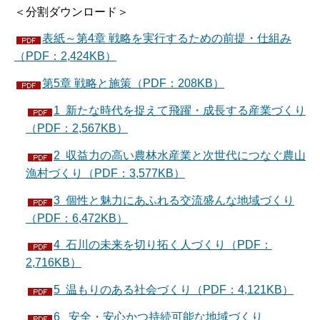
＜分割ダウンロード＞
表紙～第4章 戦略を実行するための前提・仕組み
（PDF：2,424KB）
第5章 戦略と施策（PDF：208KB）
1 新たな時代を捉えて飛躍・成長する産業づくり
（PDF：2,567KB）
2 収益力の高い農林水産業と次世代につなぐ農山
漁村づくり（PDF：3,577KB）
3 個性と魅力にあふれる交流盛んな地域づくり
（PDF：6,472KB）
4 石川の未来を切り拓く人づくり（PDF：
2,716KB）
5 温もりのある社会づくり（PDF：4,121KB）
6 安全・安心かつ持続可能な地域づくり