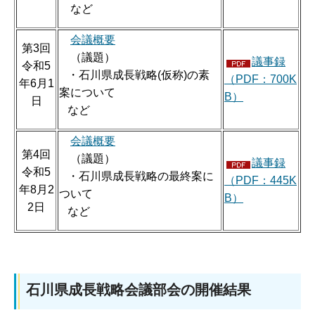
など
会議概要
第3回
（議題）
議事録
令和5
・石川県成長戦略(仮称)の素
（PDF：700K
年6月1
案について
B）
日
など
会議概要
第4回
（議題）
議事録
令和5
・石川県成長戦略の最終案に
（PDF：445K
年8月2
ついて
B）
2日
など
石川県成長戦略会議部会の開催結果