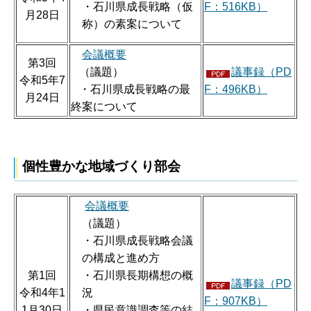
・石川県成長戦略（仮
F：516KB）
月28日
称）の素案について
会議概要
第3回
（議題）
議事録（PD
令和5年7
・石川県成長戦略の最
F：496KB）
月24日
終案について
個性豊かな地域づくり部会
会議概要
（議題）
・石川県成長戦略会議
の構成と進め方
第1回
・石川県長期構想の概
議事録（PD
令和4年1
況
F：907KB）
1月30日
・県民意識調査等の結