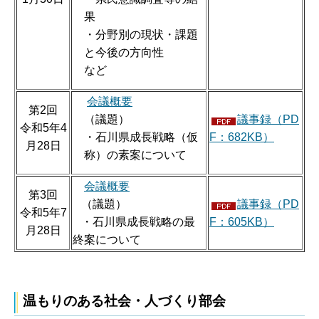
果
・分野別の現状・課題
と今後の方向性
など
会議概要
第2回
（議題）
議事録（PD
令和5年4
・石川県成長戦略（仮
F：682KB）
月28日
称）の素案について
会議概要
第3回
（議題）
議事録（PD
令和5年7
・石川県成長戦略の最
F：605KB）
月28日
終案について
温もりのある社会・人づくり部会