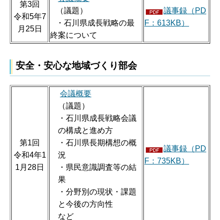
第3回
（議題）
議事録（PD
令和5年7
・石川県成長戦略の最
F：613KB）
月25日
終案について
安全・安心な地域づくり部会
会議概要
（議題）
・石川県成長戦略会議
の構成と進め方
第1回
・石川県長期構想の概
議事録（PD
令和4年1
況
F：735KB）
1月28日
・県民意識調査等の結
果
・分野別の現状・課題
と今後の方向性
など