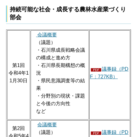
持続可能な社会・成長する農林水産業づくり
部会
会議概要
（議題）
・石川県成長戦略会議
の構成と進め方
第1回
・石川県長期構想の概
議事録（PD
令和4年1
況
F：727KB）
1月30日
・県民意識調査等の結
果
・分野別の現状・課題
と今後の方向性
など
会議概要
第2回
（議題）
議事録（PD
令和5年4