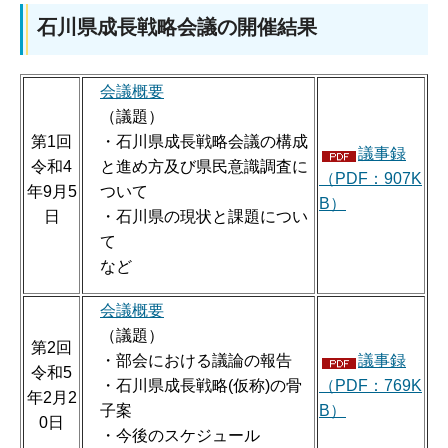
石川県成長戦略会議の開催結果
会議概要
（議題）
第1回
・石川県成長戦略会議の構成
議事録
令和4
と進め方及び県民意識調査に
（PDF：907K
年9月5
ついて
B）
日
・石川県の現状と課題につい
て
など
会議概要
（議題）
第2回
・部会における議論の報告
議事録
令和5
・石川県成長戦略(仮称)の骨
（PDF：769K
年2月2
子案
B）
0日
・今後のスケジュール