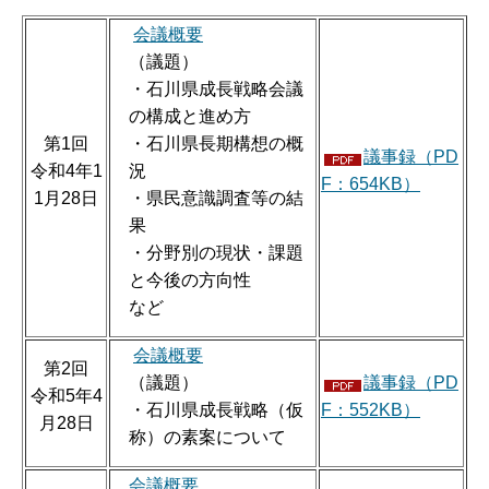
会議概要
（議題）
・石川県成長戦略会議
の構成と進め方
第1回
・石川県長期構想の概
議事録（PD
令和4年1
況
F：654KB）
1月28日
・県民意識調査等の結
果
・分野別の現状・課題
と今後の方向性
など
会議概要
第2回
（議題）
議事録（PD
令和5年4
・石川県成長戦略（仮
F：552KB）
月28日
称）の素案について
会議概要