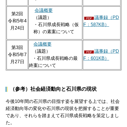
会議概要
第2回
（議題）
議事録（PD
令和5年4
・石川県成長戦略（仮
F：587KB）
月24日
称）の素案について
会議概要
第3回
（議題）
議事録（PD
令和5年7
・石川県成長戦略の最
F：601KB）
月27日
終案について
（参考）社会経済動向と石川県の現状
今後10年間の石川県の目指す姿を展望する上では、社会
経済動向等の変化や石川県の現状を把握することが重要
であり、それらを踏まえて石川県成長戦略を策定しまし
た。