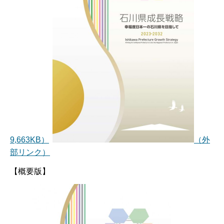
9,663KB）
（外
部リンク）
【概要版】