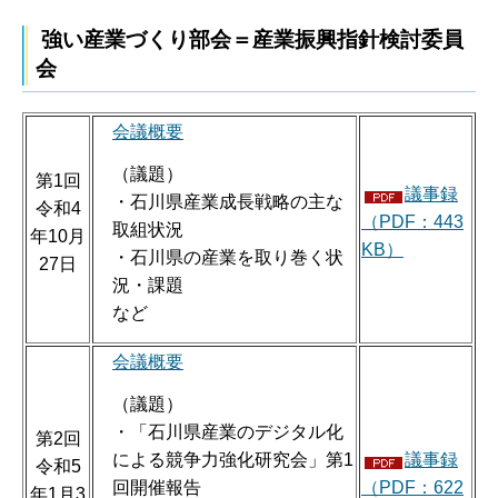
強い産業づくり部会＝産業振興指針検討委員
会
会議概要
（議題）
第1回
議事録
・石川県産業成長戦略の主な
令和4
（PDF：443
取組状況
年10月
KB）
・石川県の産業を取り巻く状
27日
況・課題
など
会議概要
（議題）
・「石川県産業のデジタル化
第2回
による競争力強化研究会」第1
議事録
令和5
回開催報告
（PDF：622
年1月3