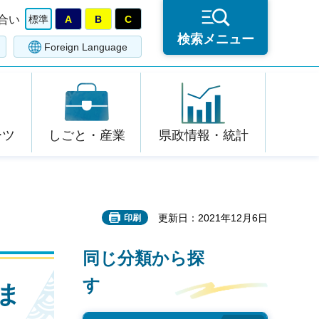
合い
標準
A
B
C
検索メニュー
Foreign Language
ーツ
しごと・産業
県政情報・統計
更新日：2021年12月6日
印刷
同じ分類から探
す
ま