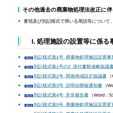
その他過去の廃棄物処理法改正に
要領及び別記様式で用いる用語等について
I. 処理施設の設置等に係
別記様式第1号 廃棄物処理施設設置事
別記様式第1号の2 添付書類省略協議
別記様式第2号 関係地域設定協議書
（
別記様式第3号 説明会開催通知書
（Wo
別記様式第4号 意見報告書
（Word：5
別記様式第5号 廃棄物処理施設設置変