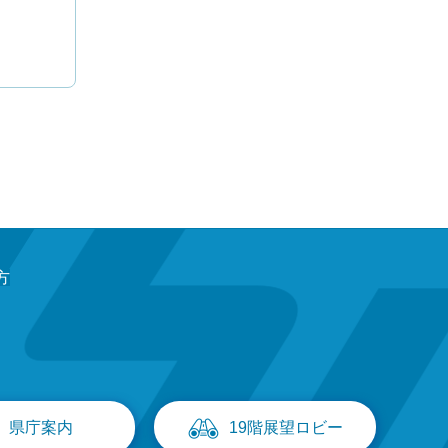
方
県庁案内
19階展望ロビー