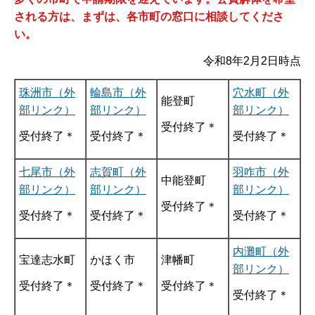
される方は、まずは、各市町の窓口に相談してくださ
い。
令和8年2月2日時点
珠洲市（外
輪島市（外
穴水町（外
能登町
部リンク）
部リンク）
部リンク）
受付終了＊
受付終了＊
受付終了＊
受付終了＊
七尾市（外
志賀町（外
羽咋市（外
中能登町
部リンク）
部リンク）
部リンク）
受付終了＊
受付終了＊
受付終了＊
受付終了＊
内灘町（外
宝達志水町
かほく市
津幡町
部リンク）
受付終了＊
受付終了＊
受付終了＊
受付終了＊