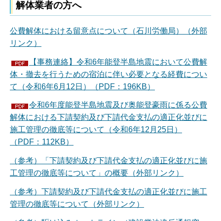
解体業者の方へ
公費解体における留意点について（石川労働局）（外部
リンク）
【事務連絡】令和6年能登半島地震において公費解
体・撤去を行うための宿泊に伴い必要となる経費につい
て（令和6年6月12日）（PDF：196KB）
令和6年度能登半島地震及び奥能登豪雨に係る公費
解体における下請契約及び下請代金支払の適正化並びに
施工管理の徹底等について（令和6年12月25日）
（PDF：112KB）
（参考）「下請契約及び下請代金支払の適正化並びに施
工管理の徹底等について」の概要（外部リンク）
（参考）下請契約及び下請代金支払の適正化並びに施工
管理の徹底等について（外部リンク）