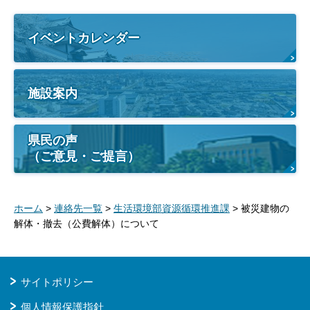
イベントカレンダー
施設案内
県民の声
（ご意見・ご提言）
ホーム
>
連絡先一覧
>
生活環境部資源循環推進課
> 被災建物の
解体・撤去（公費解体）について
サイトポリシー
個人情報保護指針