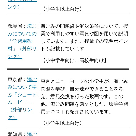
ンク）
【小学生以上向け】
環境省：
海ご
海ごみの問題点や解決策等について、授
みについての
業で利用しやすい写真や図を用いて説明
「学習用教
しています。また、授業での説明ポイン
材」（外部リ
トも記載しています。
ンク）
【小中学生向け、高校生向け】
東京都：
海ご
東京とニューヨークの小学生が、海ごみ
みについて学
問題を学び、自分達ができることを考
ぶ「ショート
え、意見交換を行った動画です。この
ムービー」
他、海ごみ問題を題材とした、環境学習
（外部リン
用テキストも紹介されています。
ク）
【小学生以上向け】
愛知県：
海ご