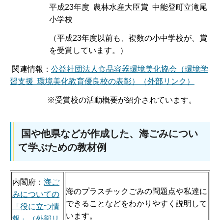
平成23年度 農林水産大臣賞 中能登町立滝尾
小学校
（平成23年度以前も、複数の小中学校が、賞
を受賞しています。）
関連情報：
公益社団法人食品容器環境美化協会（環境学
習支援 環境美化教育優良校の表彰）（外部リンク）
※受賞校の活動概要が紹介されています。
国や他県などが作成した、海ごみについ
て学ぶための教材例
内閣府：
海ご
海のプラスチックごみの問題点や私達に
みについての
できることなどをわかりやすく説明して
「役に立つ情
います。
報」（外部リ