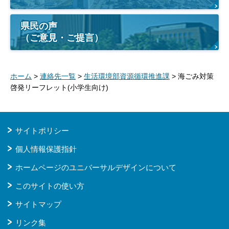
県民の声
（ご意見・ご提言）
ホーム
>
連絡先一覧
>
生活環境部資源循環推進課
> 海ごみ対策
啓発リーフレット(小学生向け)
サイトポリシー
個人情報保護指針
ホームページのユニバーサルデザインについて
このサイトの使い方
サイトマップ
リンク集