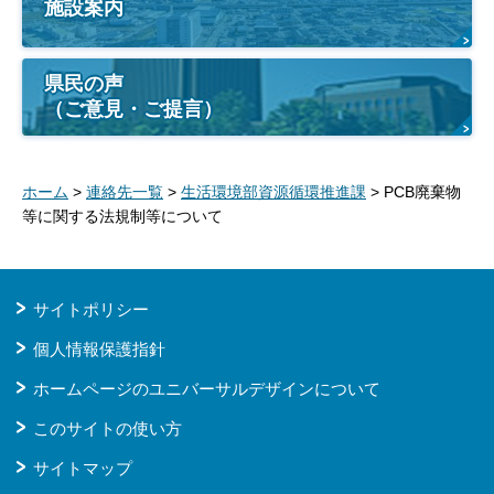
施設案内
県民の声
（ご意見・ご提言）
ホーム
>
連絡先一覧
>
生活環境部資源循環推進課
> PCB廃棄物
等に関する法規制等について
サイトポリシー
個人情報保護指針
ホームページのユニバーサルデザインについて
このサイトの使い方
サイトマップ