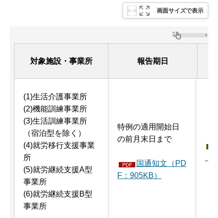
画面サイズで表示
対象施設・事業所
報告期日
(1)生活介護事業所
(2)機能訓練事業所
(3)生活訓練事業所
特例の適用開始日
（宿泊型を除く）
の前月末日まで
(4)就労移行支援事業
所
（
国通知文（PD
(5)就労継続支援A型
F：905KB）
事業所
(6)就労継続支援B型
事業所