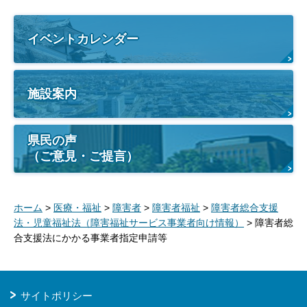
イベントカレンダー
施設案内
県民の声
（ご意見・ご提言）
ホーム
>
医療・福祉
>
障害者
>
障害者福祉
>
障害者総合支援
法・児童福祉法（障害福祉サービス事業者向け情報）
> 障害者総
合支援法にかかる事業者指定申請等
サイトポリシー