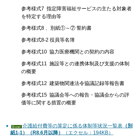
参考様式7 指定障害福祉サービスの主たる対象者
を特定する理由等
参考様式8 、別紙①～⑦ 誓約書
参考様式8-2 役員等名簿
参考様式10 協力医療機関との契約の内容
参考様式11 施設等との連携体制及び支援の体制
の概要
参考様式12 建築物関連法令協議記録等報告書
参考様式15 協議会等への報告・協議会からの評
価等に関する措置の概要
介護給付費等の算定に係る体制等状況一覧表
（別
紙1-1）（R8.6月以降）
（エクセル：194KB）