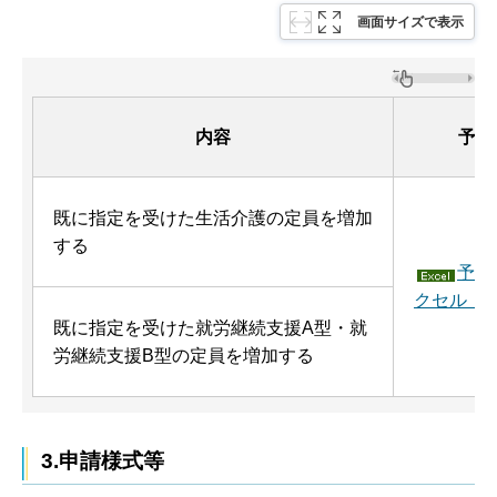
画面サイズで表示
内容
予約
既に指定を受けた生活介護の定員を増加
する
予約
クセル：2
既に指定を受けた就労継続支援A型・就
労継続支援B型の定員を増加する
3.申請様式等