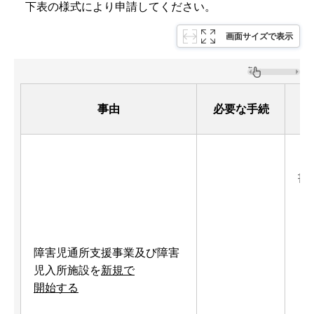
下表の様式により申請してください。
画面サイズで表示
事由
必要な手続
（
書
障害児通所支援事業及び障害
児入所施設を
新規で
開始する