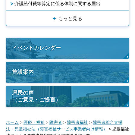
介護給付費等算定に係る体制に関する届出
もっと見る
イベントカレンダー
施設案内
県民の声
（ご意見・ご提言）
ホーム
>
医療・福祉
>
障害者
>
障害者福祉
>
障害者総合支援
法・児童福祉法（障害福祉サービス事業者向け情報）
> 児童福祉