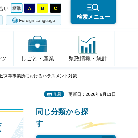
合い
標準
A
B
C
検索メニュー
Foreign Language
ーツ
しごと・産業
県政情報・統計
ービス等事業所におけるハラスメント対策
更新日：2026年6月11日
印刷
同じ分類から探
す
策