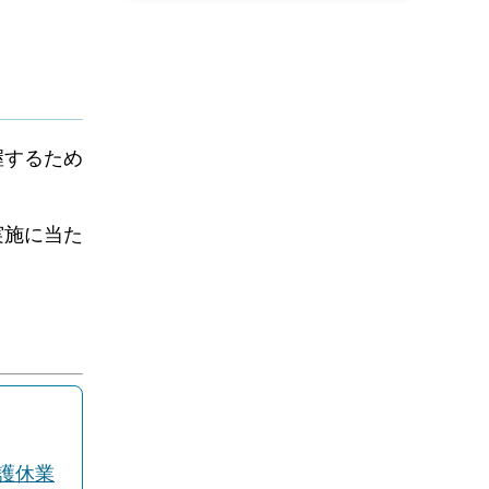
握するため
実施に当た
護休業