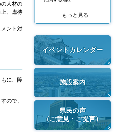
めの人材の
向上、虐待
もっと見る
スメント対
イベントカレンダー
ともに、障
施設案内
ますので、
県民の声
（ご意見・ご提言）