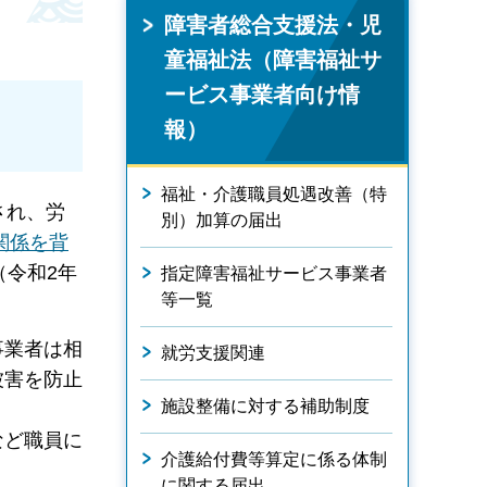
障害者総合支援法・児
童福祉法（障害福祉サ
ービス事業者向け情
報）
福祉・介護職員処遇改善（特
され、労
別）加算の届出
関係を背
（令和2年
指定障害福祉サービス事業者
等一覧
事業者は相
就労支援関連
被害を防止
施設整備に対する補助制度
など職員に
介護給付費等算定に係る体制
に関する届出