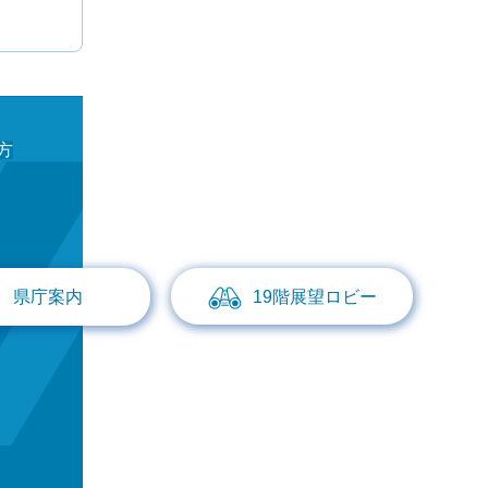
方
県庁案内
19階展望ロビー