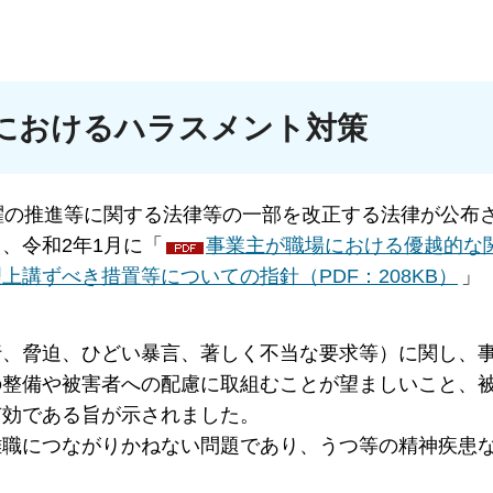
におけるハラスメント対策
躍の推進等に関する法律等の一部を改正する法律が公布
、令和2年1月に「
事業主が職場における優越的な
講ずべき措置等についての指針（PDF：208KB）
」
行、脅迫、ひどい暴言、著しく不当な要求等）に関し、
の整備や被害者への配慮に取組むことが望ましいこと、
有効である旨が示されました。
離職につながりかねない問題であり、うつ等の精神疾患