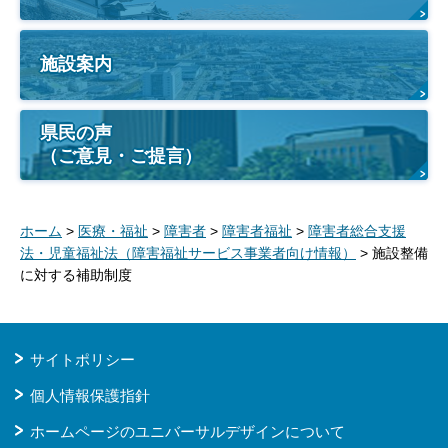
施設案内
県民の声
（ご意見・ご提言）
ホーム
>
医療・福祉
>
障害者
>
障害者福祉
>
障害者総合支援
法・児童福祉法（障害福祉サービス事業者向け情報）
> 施設整備
に対する補助制度
サイトポリシー
個人情報保護指針
ホームページのユニバーサルデザインについて