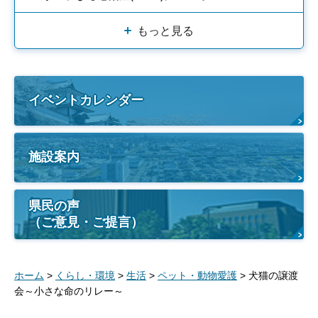
もっと見る
イベントカレンダー
施設案内
県民の声
（ご意見・ご提言）
ホーム
>
くらし・環境
>
生活
>
ペット・動物愛護
> 犬猫の譲渡
会～小さな命のリレー～