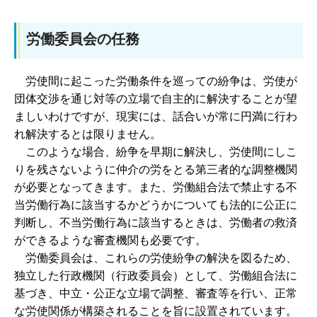
労働委員会の任務
労
使間に起こった労働条件を巡っての紛争は、労使が
団体交渉を通じ対等の立場で自主的に解決することが望
ましいわけですが、現実には、話合いが常に円満に行わ
れ解決するとは限りません。
こ
のような場合、紛争を早期に解決し、労使間にしこ
りを残さないように仲介の労をとる第三者的な調整機関
が必要となってきます。また、労働組合法で禁止する不
当労働行為に該当するかどうかについても法的に公正に
判断し、不当労働行為に該当するときは、労働者の救済
ができるような審査機関も必要です。
労
働委員会は、これらの労使紛争の解決を図るため、
独立した行政機関（行政委員会）として、労働組合法に
基づき、中立・公正な立場で調整、審査等を行い、正常
な労使関係が構築されることを旨に設置されています。