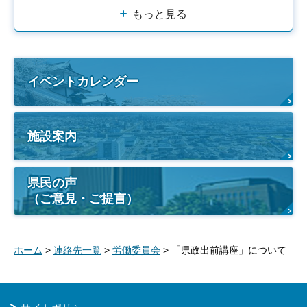
もっと見る
イベントカレンダー
施設案内
県民の声
（ご意見・ご提言）
ホーム
>
連絡先一覧
>
労働委員会
> 「県政出前講座」について