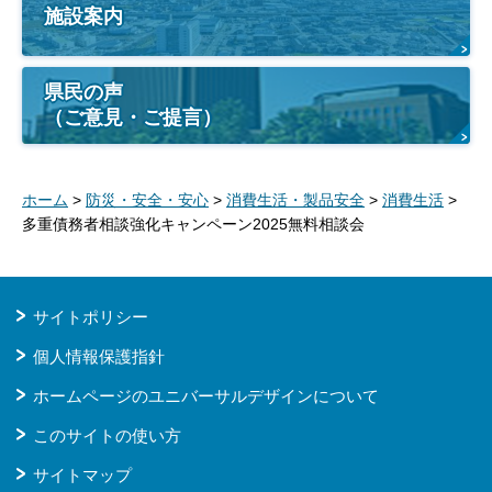
施設案内
県民の声
（ご意見・ご提言）
ホーム
>
防災・安全・安心
>
消費生活・製品安全
>
消費生活
>
多重債務者相談強化キャンペーン2025無料相談会
サイトポリシー
個人情報保護指針
ホームページのユニバーサルデザインについて
このサイトの使い方
サイトマップ